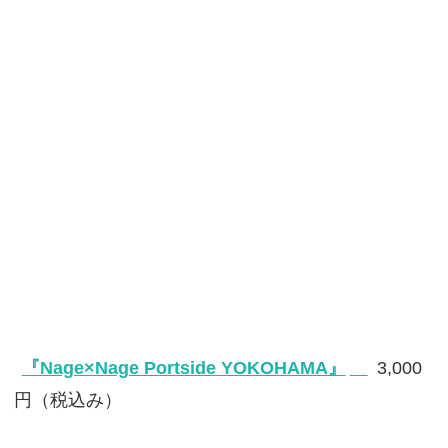
『Nage×Nage Portside YOKOHAMA』
3,000
円（税込み）