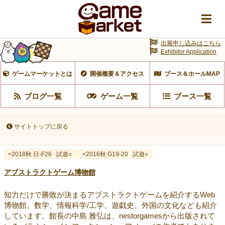
出展申し込みはこちら
Exhibitor Application
ゲームマーケットとは
開催概要＆アクセス
ブース＆ホールMAP
ブログ一覧
ゲーム一覧
ブース一覧
サイトトップに戻る
<2018秋 日-F26
試遊○
<2016秋 G19-20
試遊○
アブストラクトゲーム博物館
知力だけで勝敗が決まるアブストラクトゲームを紹介するWeb
博物館。数学、情報科学/工学、遊戯史、外国の文化なども紹介
しています。館長の中島 雅弘は、nestorgamesから出版されて