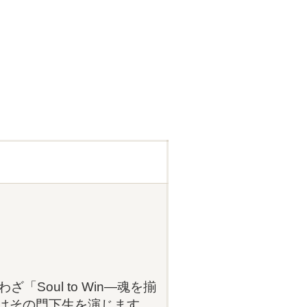
Soul to Win―魂を揃
はその門下生を演じます。