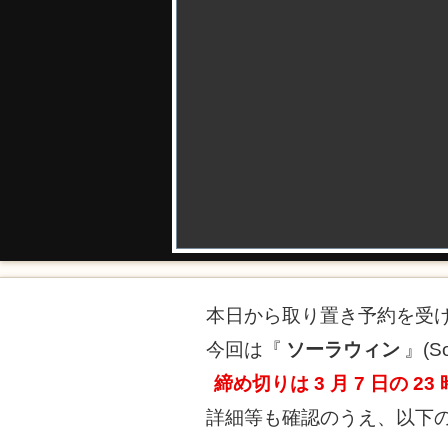
本日から取り置き予約を受
今回は『
ソーラウィン
』(
締め切りは 3 月 7 日の 23
詳細等も確認のうえ、以下