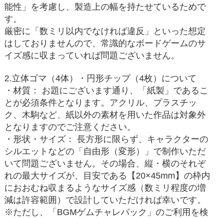
能性」を考慮し、製造上の幅を持たせているためで
す。
厳密に「数ミリ以内でなければ違反」といった想定
はしておりませんので、常識的なボードゲームのサ
イズ感に収まっていれば問題ございません。
2.立体ゴマ（4体）・円形チップ（4枚）について
・材質： お題にございます通り、「紙製」であるこ
とが必須条件となります。アクリル、プラスチッ
ク、木駒など、紙以外の素材を用いた作品は対象外
となりますのでご注意ください。
・形状・サイズ： 長方形に限らず、キャラクターの
シルエットなどの「自由形（変形）」で制作いただ
いて問題ございません。その場合、縦・横のそれぞ
れの最大サイズが、目安である【20×45mm】の枠内
におおむね収まるようなサイズ感（数ミリ程度の増
減は許容範囲）で設計していただければ幸いです。
※ただし、「BGMゲムチャレパック」のご利用を検