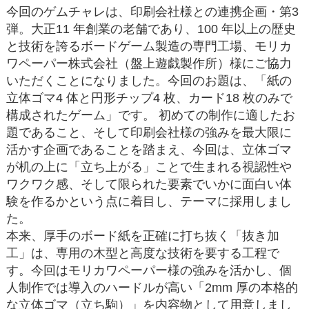
今回のゲムチャレは、印刷会社様との連携企画・第3
弾。大正11 年創業の老舗であり、100 年以上の歴史
と技術を誇るボードゲーム製造の専門工場、モリカ
ワペーパー株式会社（盤上遊戯製作所）様にご協力
いただくことになりました。今回のお題は、「紙の
立体ゴマ4 体と円形チップ4 枚、カード18 枚のみで
構成されたゲーム」です。 初めての制作に適したお
題であること、そして印刷会社様の強みを最大限に
活かす企画であることを踏まえ、今回は、立体ゴマ
が机の上に「立ち上がる」ことで生まれる視認性や
ワクワク感、そして限られた要素でいかに面白い体
験を作るかという点に着目し、テーマに採用しまし
た。
本来、厚手のボード紙を正確に打ち抜く「抜き加
工」は、専用の木型と高度な技術を要する工程で
す。今回はモリカワペーパー様の強みを活かし、個
人制作では導入のハードルが高い「2mm 厚の本格的
な立体ゴマ（立ち駒）」を内容物として用意しまし