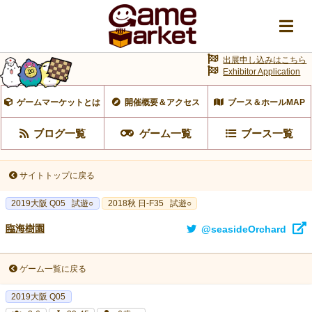
出展申し込みはこちら
Exhibitor Application
ゲームマーケットとは
開催概要＆アクセス
ブース＆ホールMAP
ブログ一覧
ゲーム一覧
ブース一覧
サイトトップに戻る
2019大阪 Q05
試遊○
2018秋 日-F35
試遊○
臨海樹園
@seasideOrchard
ゲーム一覧に戻る
2019大阪 Q05