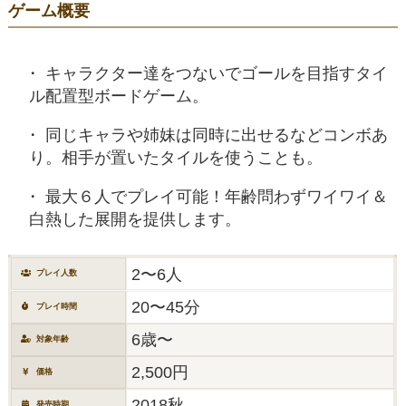
ゲーム概要
キャラクター達をつないでゴールを目指すタイ
ル配置型ボードゲーム。
同じキャラや姉妹は同時に出せるなどコンボあ
り。相手が置いたタイルを使うことも。
最大６人でプレイ可能！年齢問わずワイワイ＆
白熱した展開を提供します。
2〜6人
プレイ人数
20〜45分
プレイ時間
6歳〜
対象年齢
2,500円
価格
2018秋
発売時期