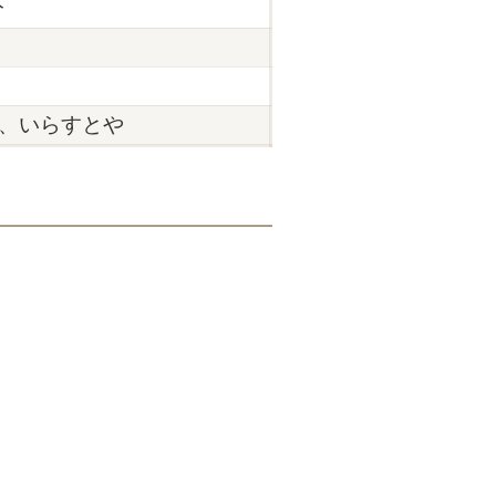
分
en、いらすとや