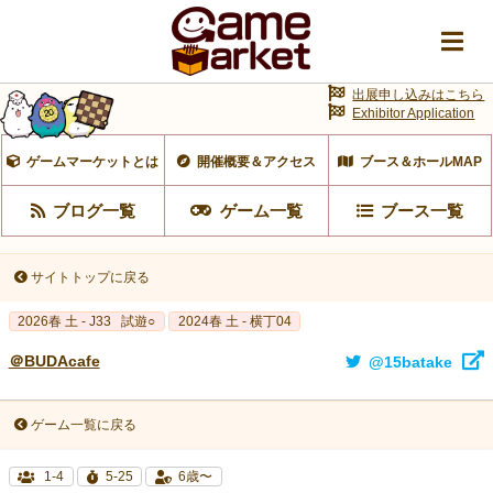
出展申し込みはこちら
Exhibitor Application
ゲームマーケットとは
開催概要＆アクセス
ブース＆ホールMAP
ブログ一覧
ゲーム一覧
ブース一覧
サイトトップに戻る
2026春 土 - J33
試遊○
2024春 土 - 横丁04
＠BUDAcafe
@15batake
ゲーム一覧に戻る
1-4
5-25
6歳〜