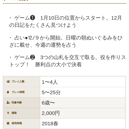
ゲーム❶ 1月10日の位置からスタート。12月
の日記をたくさん見つけよう
占い●⒓/９から開始。日曜の朝ぬいぐるみをひ
ざに載せ、今週の運勢を占う
ゲーム❷ 3つの山札を交互で取る。役を作りス
トップ！ 勝利点の大小で決着
1〜4人
プレイ人数
5〜25分
プレイ時間
6歳〜
対象年齢
2,000円
価格
2018春
発売時期