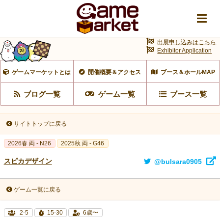
出展申し込みはこちら
Exhibitor Application
ゲームマーケットとは
開催概要＆アクセス
ブース＆ホールMAP
ブログ一覧
ゲーム一覧
ブース一覧
サイトトップに戻る
2026春 両 - N26
2025秋 両 - G46
スピカデザイン
@bulsara0905
ゲーム一覧に戻る
2-5
15-30
6歳〜