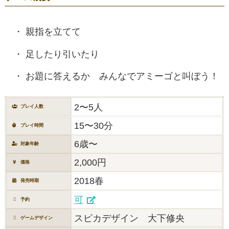
親指を立てて
足したり引いたり
お題に答えるか みんなでアミーゴと叫ぼう！
2〜5人
プレイ人数
15〜30分
プレイ時間
6歳〜
対象年齢
2,000円
価格
2018春
発売時期
可
予約
スピカデザイン 大下修央
ゲームデザイン