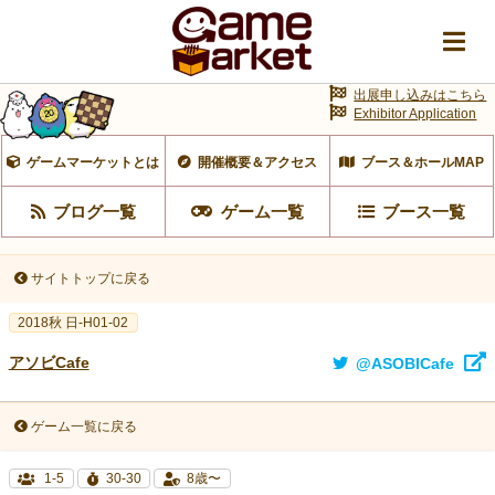
出展申し込みはこちら
Exhibitor Application
ゲームマーケットとは
開催概要＆アクセス
ブース＆ホールMAP
ブログ一覧
ゲーム一覧
ブース一覧
サイトトップに戻る
2018秋 日-H01-02
アソビCafe
@ASOBICafe
ゲーム一覧に戻る
1-5
30-30
8歳〜