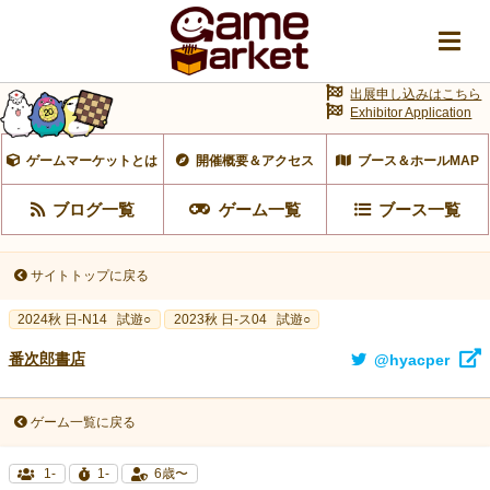
出展申し込みはこちら
Exhibitor Application
ゲームマーケットとは
開催概要＆アクセス
ブース＆ホールMAP
ブログ一覧
ゲーム一覧
ブース一覧
サイトトップに戻る
2024秋 日-N14
試遊○
2023秋 日-ス04
試遊○
番次郎書店
@hyacper
ゲーム一覧に戻る
1-
1-
6歳〜