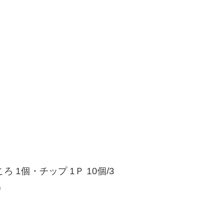
 1個・チップ 1Ｐ 10個/3
）