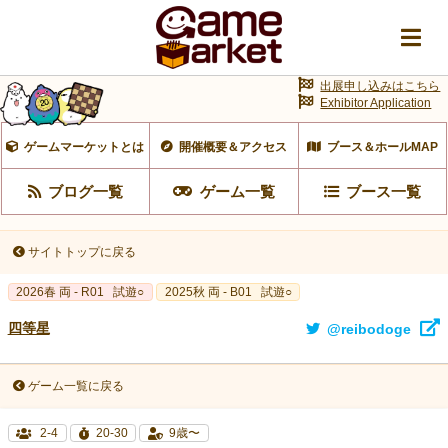
出展申し込みはこちら
Exhibitor Application
ゲームマーケットとは
開催概要＆アクセス
ブース＆ホールMAP
ブログ一覧
ゲーム一覧
ブース一覧
サイトトップに戻る
2026春 両 - R01
試遊○
2025秋 両 - B01
試遊○
四等星
@reibodoge
ゲーム一覧に戻る
2-4
20-30
9歳〜