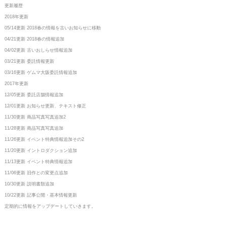
更新履歴
2018年更新
05/14更新 2018春の情報を古いお知らせに移動
04/21更新 2018春の情報追加
04/02更新 古いおしらせ情報追加
03/21更新 委託情報更新
03/16更新 ゲムマ大阪委託情報追加
2017年更新
12/05更新 委託店舗情報追加
12/01更新 お知らせ更新、テキスト修正
11/30更新 商品写真写真追加2
11/28更新 商品写真写真追加
11/26更新 イベント特典情報追加その2
11/20更新 イントロダクション追加
11/13更新 イベント特典情報追加
11/06更新 旧作との変更点追加
10/30更新 説明書類追加
10/22更新 記事公開・基本情報更新
定期的に情報をアップデートしていきます。