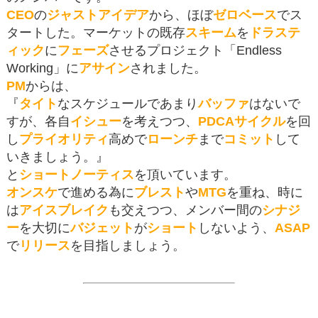
CEO
の
ジャストアイデア
から、ほぼ
ゼロベース
でス
タートした。マーケットの既存
スキーム
を
ドラステ
ィック
に
フェーズ
させるプロジェクト「Endless
Working」に
アサイン
されました。
PM
からは、
『
タイト
なスケジュールであまり
バッファ
はないで
すが、各自
イシュー
を考えつつ、
PDCAサイクル
を回
し
プライオリティ
高めで
ローンチ
まで
コミット
して
いきましょう。』
と
ショートノーティス
を頂いています。
オンスケ
で進める為に
ブレスト
や
MTG
を重ね、時に
は
アイスブレイク
も交えつつ、メンバー間の
シナジ
ー
を大切に
バジェット
が
ショート
しないよう、
ASAP
で
リリース
を目指しましょう。