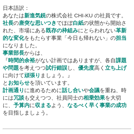
日本語訳：
あなたは
新進気鋭
の株式会社 CHI-KU の社員です。
社長
の
唐突な思いつき
でほぼ
白紙
の状態から開始さ
れた、市場にある
既存の枠組み
にとらわれない
革新
的な変化
をもたらす事業「今日も帰れない」の
担当
になりました。
事業部長
からは、
『
時間的余裕
がない計画ではありますが、各自
課題
や問題
を考えつつ
試行錯誤
し、
優先度
高く
立ち上げ
に向けて
頑張り
ましょう。』
と
お知らせ
を頂いています。
計画通り
に進めるために
話し合い
や
会議
を重ね、時
には
冗談
も交えつつ、社員同士の
相乗効果
を大切
に、
予算内
に
収まる
よう、
なるべく早く事業の成功
を目指しましょう。