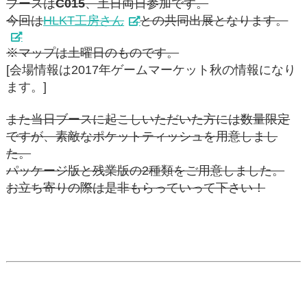
ブースは
C015
、土日両日参加です。
今回は
HLKT工房さん
との共同出展となります。
※マップは土曜日のものです。
[会場情報は2017年ゲームマーケット秋の情報になり
ます。]
また当日ブースに起こしいただいた方には数量限定
ですが、素敵なポケットティッシュを用意しまし
た。
パッケージ版と残業版の2種類をご用意しました。
お立ち寄りの際は是非もらっていって下さい！