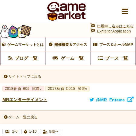
出展申し込みはこちら
Exhibitor Application
ゲームマーケットとは
開催概要＆アクセス
ブース＆ホールMAP
ブログ一覧
ゲーム一覧
ブース一覧
サイトトップに戻る
2018春 両-B09
試遊○
2017秋 両-C015
試遊○
MRエンターテイメント
@MR_Entame
ゲーム一覧に戻る
2-6
1-10
9歳〜