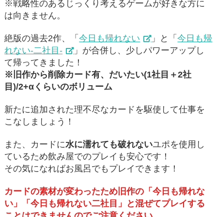
※戦略性のあるじっくり考えるゲームが好きな方に
は向きません。
絶版の過去2作、「
今日も帰れない
」と「
今日も帰
れない-二社目-
」が合併し、少しパワーアップし
て帰ってきました！
※旧作から削除カード有、だいたい(1社目＋2社
目)/2+αくらいのボリューム
新たに追加された理不尽なカードを駆使して仕事を
こなしましょう！
また、カードに
水に濡れても破れない
ユポを使用し
ているため飲み屋でのプレイも安心です！
その気になればお風呂でもプレイできます！
カードの素材が変わったため旧作の「今日も帰れな
い」「今日も帰れない二社目」と混ぜてプレイする
ことはできませんのでご注意ください。