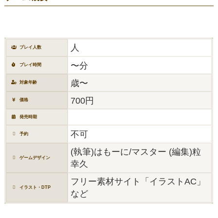
人
プレイ人数
〜分
プレイ時間
歳〜
対象年齢
700円
価格
発売時期
不可
予約
(執筆)はもーに/マスター (編集)粒
ゲームデザイン
幸久
フリー素材サイト「イラストAC」
イラスト・DTP
など