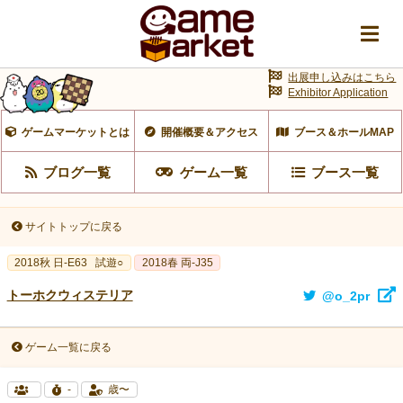
出展申し込みはこちら
Exhibitor Application
ゲームマーケットとは
開催概要＆アクセス
ブース＆ホールMAP
ブログ一覧
ゲーム一覧
ブース一覧
サイトトップに戻る
2018秋 日-E63
試遊○
2018春 両-J35
トーホクウィステリア
@o_2pr
ゲーム一覧に戻る
-
歳〜