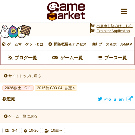
出展申し込みはこちら
Exhibitor Application
ゲームマーケットとは
開催概要＆アクセス
ブース＆ホールMAP
ブログ一覧
ゲーム一覧
ブース一覧
サイトトップに戻る
2026春 土 - G11
2016秋 G03-04
試遊○
桜遊庵
@o_u_an
ゲーム一覧に戻る
3-4
10-20
10歳〜