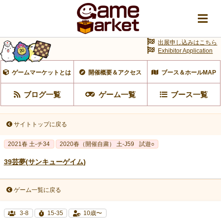
出展申し込みはこちら
Exhibitor Application
ゲームマーケットとは
開催概要＆アクセス
ブース＆ホールMAP
ブログ一覧
ゲーム一覧
ブース一覧
サイトトップに戻る
2021春 土-チ34
2020春（開催自粛） 土-J59
試遊○
39芸夢(サンキューゲイム)
ゲーム一覧に戻る
3-8
15-35
10歳〜