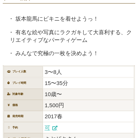
坂本龍馬にビキニを着せようっ！
有名な絵や写真にラクガキして大喜利する、ク
リエイティブなパーティゲーム
みんなで究極の一枚を決めよう！
3〜8人
プレイ人数
15〜35分
プレイ時間
10歳〜
対象年齢
1,500円
価格
2017春
発売時期
可
予約