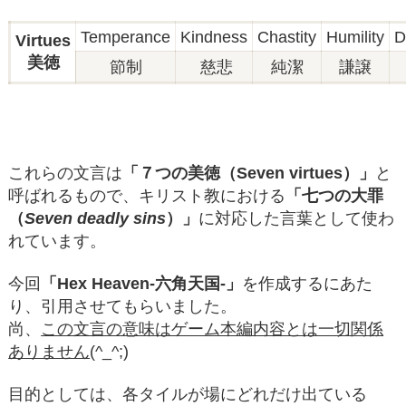
Temperance
Kindness
Chastity
Humility
D
Virtues
美徳
節制
慈悲
純潔
謙譲
これらの文言は
「７つの美徳（Seven virtues）」
と
呼ばれるもので、キリスト教における
「七つの大罪
（
Seven deadly sins
）」
に対応した言葉として使わ
れています。
今回
「Hex Heaven-六角天国-」
を作成するにあた
り、引用させてもらいました。
尚、
この文言の意味はゲーム本編内容とは一切関係
ありません
(^_^;)
目的としては、各タイルが場にどれだけ出ている