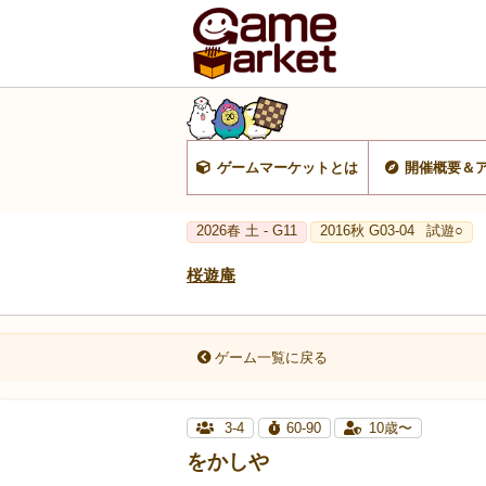
ゲームマーケットとは
開催概要＆
2026春 土 - G11
2016秋 G03-04
試遊○
桜遊庵
ゲーム一覧に戻る
3-4
60-90
10歳〜
をかしや