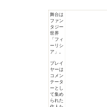
舞台は
ファン
タジー
世界
「フィ
ーリシ
ア」。
プレイ
ヤーは
コメン
テータ
ーとし
て集め
られた
住人た