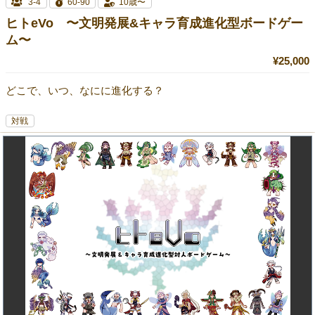
3-4
60-90
10歳〜
ヒトeVo 〜文明発展&キャラ育成進化型ボードゲー
ム〜
¥25,000
どこで、いつ、なにに進化する？
対戦