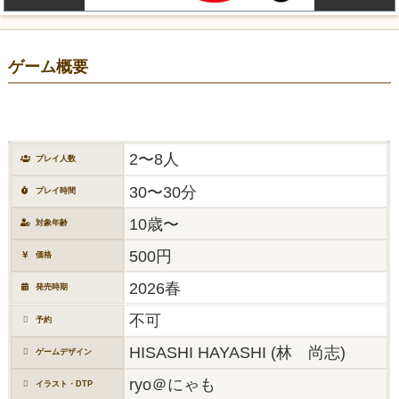
ゲーム概要
2〜8人
プレイ人数
30〜30分
プレイ時間
10歳〜
対象年齢
500円
価格
2026春
発売時期
不可
予約
HISASHI HAYASHI (林 尚志)
ゲームデザイン
ryo＠にゃも
イラスト・DTP