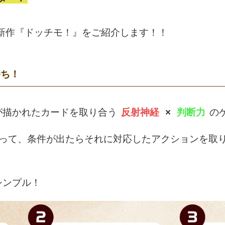
の新作『ドッチモ！』をご紹介します！！
勝ち！
が描かれたカードを取り合う
反射神経
×
判断力
の
いって、条件が出たらそれに対応したアクションを取
！
シンプル！