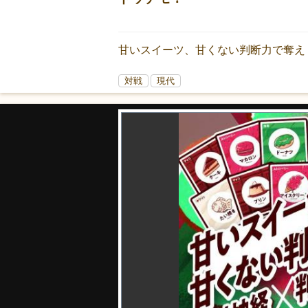
甘いスイーツ、甘くない判断力で奪え
対戦
現代