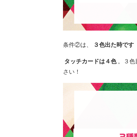
条件②は、
３色出た時です
タッチカードは４色
。３色
さい！