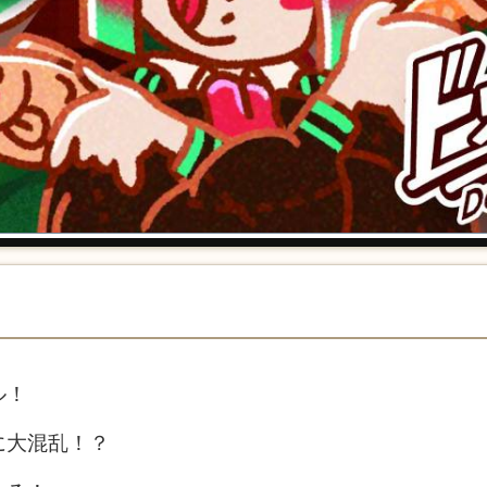
ル！
に大混乱！？