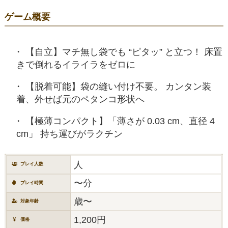
ゲーム概要
【自立】マチ無し袋でも “ピタッ” と立つ！ 床置
きで倒れるイライラをゼロに
【脱着可能】袋の縫い付け不要。 カンタン装
着、外せば元のペタンコ形状へ
【極薄コンパクト】「薄さが 0.03 cm、直径 4
cm」 持ち運びがラクチン
人
プレイ人数
〜分
プレイ時間
歳〜
対象年齢
1,200円
価格