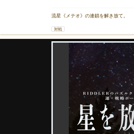
流星《メテオ》の連鎖を解き放て。
対戦