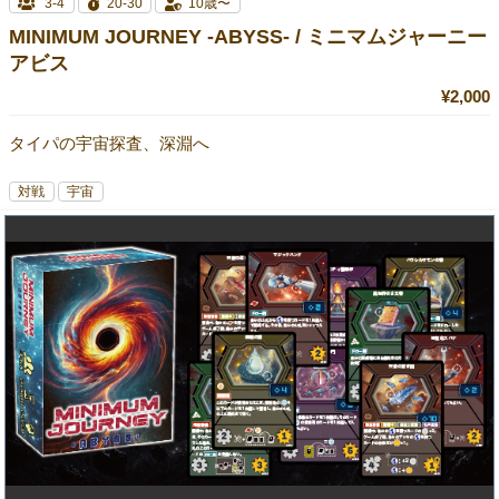
3-4
20-30
10歳〜
MINIMUM JOURNEY -ABYSS- / ミニマムジャーニー
アビス
¥2,000
タイパの宇宙探査、深淵へ
対戦
宇宙