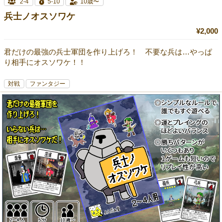
2-4
5-10
10歳〜
兵士ノオスソワケ
¥2,000
君だけの最強の兵士軍団を作り上げろ！ 不要な兵は…やっぱ
り相手にオスソワケ！！
対戦
ファンタジー