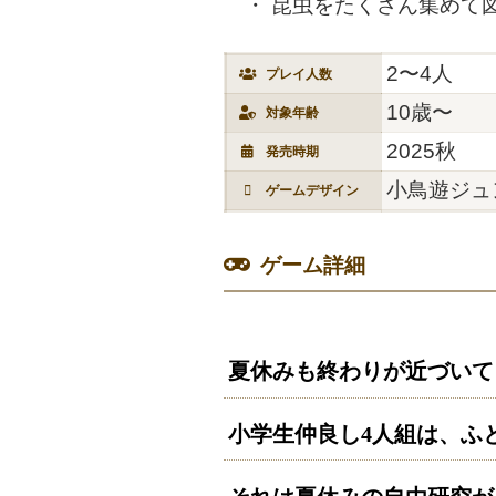
昆虫をたくさん集めて
2〜4人
プレイ人数
10歳〜
対象年齢
2025秋
発売時期
小鳥遊ジュ
ゲームデザイン
ゲーム詳細
夏休みも終わりが近づいて
小学生仲良し
4
人組は、ふ