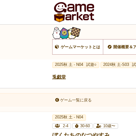
ゲームマーケットとは
開催概要＆
2025秋 土 - N04
試遊○
2024秋 土-S03
試
兎戯堂
ゲーム一覧に戻る
2025秋 土 - N04
2-4
30-60
10歳〜
ぼくたちのなつやすみ