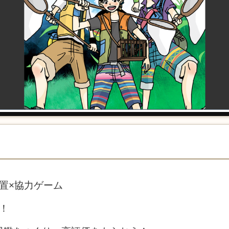
置×協力ゲーム
！