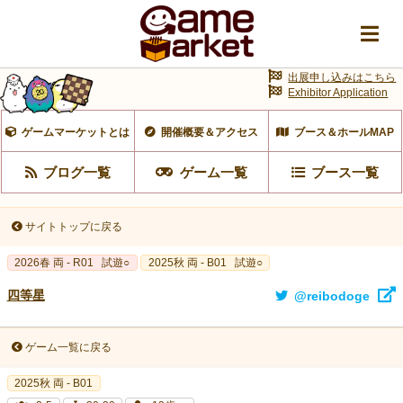
出展申し込みはこちら
Exhibitor Application
ゲームマーケットとは
開催概要＆アクセス
ブース＆ホールMAP
ブログ一覧
ゲーム一覧
ブース一覧
サイトトップに戻る
2026春 両 - R01
試遊○
2025秋 両 - B01
試遊○
四等星
@reibodoge
ゲーム一覧に戻る
2025秋 両 - B01