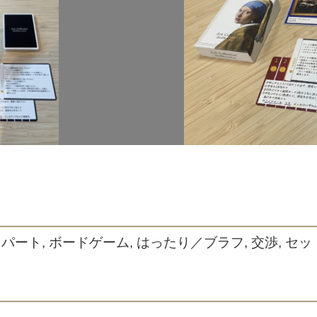
スパート, ボードゲーム, はったり／ブラフ, 交渉, セ