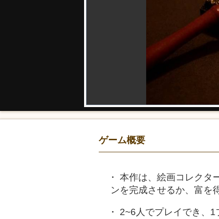
ゲーム概要
本作は、絵画コレクタ
ンを完成させるか、富を
2~6人でプレイでき、