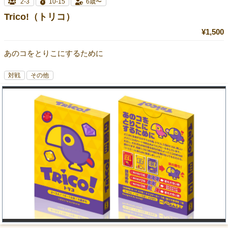
2-3
10-15
6歳〜
Trico!（トリコ）
¥1,500
あのコをとりこにするために
対戦
その他