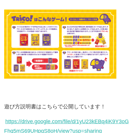
遊び方説明書はこちらで公開しています！
https://drive.google.com/file/d/1yU23kEBq4iK9Y3oG
Fhq5mS69UHpgS8oH/view?usp=sharing