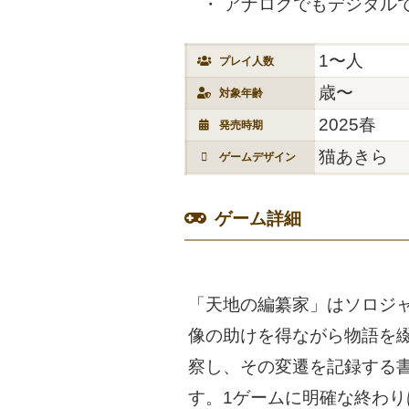
アナログでもデジタル
1〜人
プレイ人数
歳〜
対象年齢
2025春
発売時期
猫あきら
ゲームデザイン
ゲーム詳細
「天地の編纂家」はソロジ
像の助けを得ながら物語を
察し、その変遷を記録する
す。1ゲームに明確な終わ