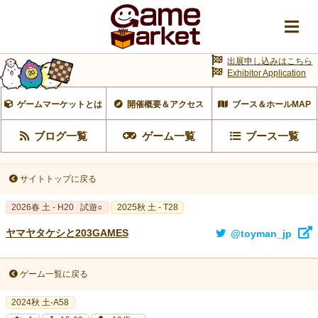
出展申し込みはこちら
Exhibitor Application
ゲームマーケットとは
開催概要＆アクセス
ブース＆ホールMAP
ブログ一覧
ゲーム一覧
ブース一覧
サイトトップに戻る
2026春 土 - H20
試遊○
2025秋 土 - T28
ヤマヤタケシと203GAMES
@toyman_jp
ゲーム一覧に戻る
2024秋 土-A58