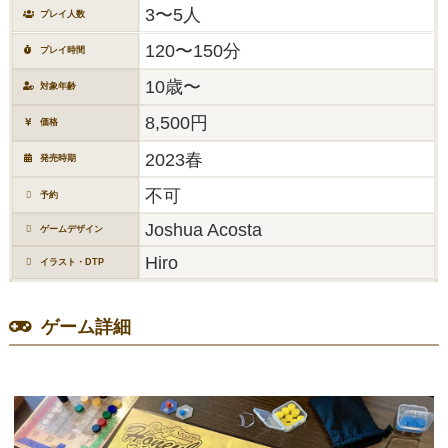
3〜5人
プレイ人数
120〜150分
プレイ時間
10歳〜
対象年齢
8,500円
価格
2023春
発売時期
不可
予約
Joshua Acosta
ゲームデザイン
Hiro
イラスト・DTP
ゲーム詳細