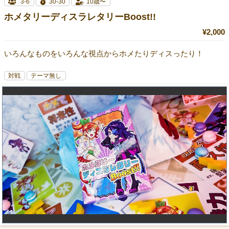
3-6
30-30
10歳〜
ホメタリーディスラレタリーBoost!!
¥2,000
いろんなものをいろんな視点からホメたりディスったり！
対戦
テーマ無し