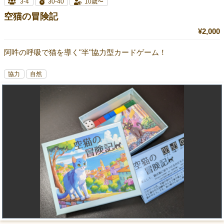
3-4
30-40
10歳〜
空猫の冒険記
¥2,000
阿吽の呼吸で猫を導く"半"協力型カードゲーム！
協力
自然