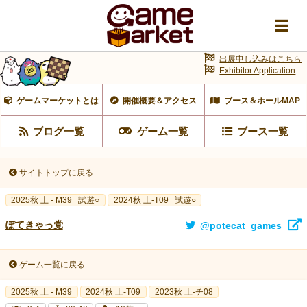
出展申し込みはこちら
Exhibitor Application
ゲームマーケットとは
開催概要＆アクセス
ブース＆ホールMAP
ブログ一覧
ゲーム一覧
ブース一覧
サイトトップに戻る
2025秋 土 - M39
試遊○
2024秋 土-T09
試遊○
ぽてきゃっ党
@potecat_games
ゲーム一覧に戻る
2025秋 土 - M39
2024秋 土-T09
2023秋 土-チ08