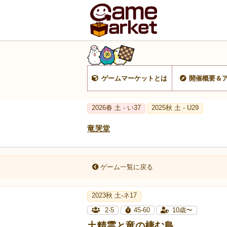
ゲームマーケットとは
開催概要＆
2026春 土 - い37
2025秋 土 - U29
竜哭堂
ゲーム一覧に戻る
2023秋 土-ネ17
2-5
45-60
10歳〜
土精霊と竜の棲む島