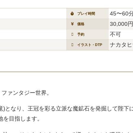
45〜60
プレイ時間
30,000
価格
不可
予約
ナカタヒ
イラスト・DTP
」ファンタジー世界。
竜)となり、王冠を彩る立派な魔鉱石を発掘して陛下
地を目指します。