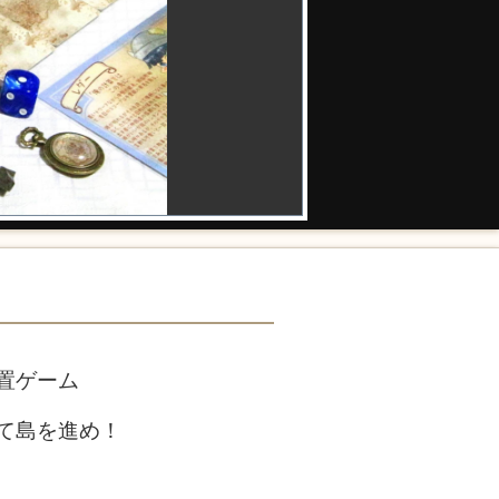
置ゲーム
て島を進め！