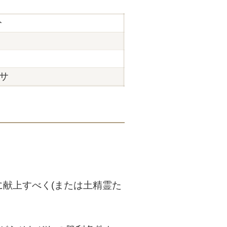
分
円
サ
に献上すべく(または土精霊た