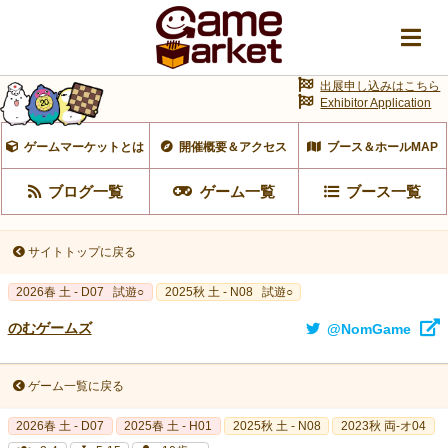
出展申し込みはこちら
Exhibitor Application
ゲームマーケットとは
開催概要＆アクセス
ブース＆ホールMAP
ブログ一覧
ゲーム一覧
ブース一覧
サイトトップに戻る
2026春 土 - D07
試遊○
2025秋 土 - N08
試遊○
のむゲームズ
@NomGame
ゲーム一覧に戻る
2026春 土 - D07
2025春 土 - H01
2025秋 土 - N08
2023秋 両-オ04