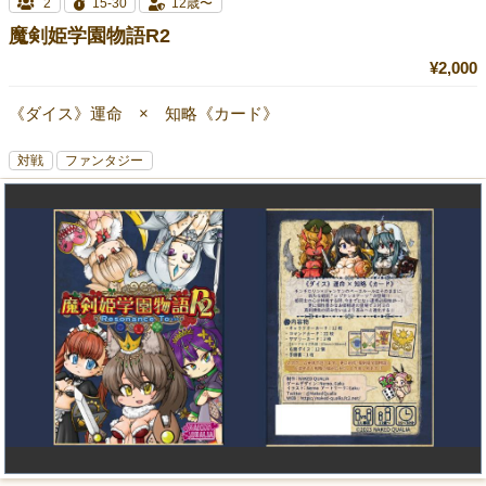
2
15-30
12歳〜
魔剣姫学園物語R2
¥2,000
《ダイス》運命 × 知略《カード》
対戦
ファンタジー