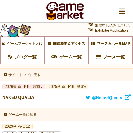
出展申し込みはこちら
Exhibitor Application
ゲームマーケットとは
開催概要＆アクセス
ブース＆ホールMAP
ブログ一覧
ゲーム一覧
ブース一覧
サイトトップに戻る
2026春 両 - K19
試遊○
2025秋 両 - F16
試遊○
NAKED QUALIA
@NakedQualia
ゲーム一覧に戻る
2023秋 両-コ12