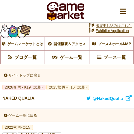
出展申し込みはこちら
Exhibitor Application
ゲームマーケットとは
開催概要＆アクセス
ブース＆ホールMAP
ブログ一覧
ゲーム一覧
ブース一覧
サイトトップに戻る
2026春 両 - K19
試遊○
2025秋 両 - F16
試遊○
NAKED QUALIA
@NakedQualia
ゲーム一覧に戻る
2022秋 両-コ15