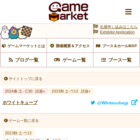
出展申し込みはこちら
Exhibitor Application
ゲームマーケットとは
開催概要＆アクセス
ブース＆ホールMAP
ブログ一覧
ゲーム一覧
ブース一覧
サイトトップに戻る
2024春 土 - C30
試遊○
2023秋 土-ウ13
試遊○
ホワイトキューブ
@Whitecubejp
ゲーム一覧に戻る
2023秋 土-ウ13