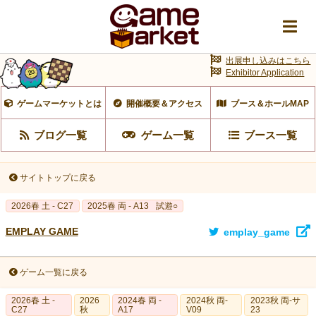
出展申し込みはこちら
Exhibitor Application
ゲームマーケットとは
開催概要＆アクセス
ブース＆ホールMAP
ブログ一覧
ゲーム一覧
ブース一覧
サイトトップに戻る
2026春 土 - C27
2025春 両 - A13
試遊○
EMPLAY GAME
emplay_game
ゲーム一覧に戻る
2026春 土 -
2026
2024春 両 -
2024秋 両-
2023秋 両-サ
C27
秋
A17
V09
23