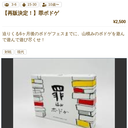
3-6
15-30
10歳〜
【再販決定！】罪ボドゲ
¥2,500
迫りくる6ヶ月後のボドゲフェスまでに、山積みのボドゲを遊ん
で遊んで遊び尽くせ！
対戦
現代