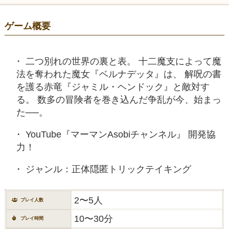
ゲーム概要
二つ別れの世界の裏と表。 十二魔支によって魔
法を奪われた魔女『ベルナデッタ』は、 解呪の書
を護る赤竜『ジャミル・ヘンドック』と敵対す
る。 数多の冒険者を巻き込んだ争乱が今、始まっ
た──。
YouTube『マーマンAsobiチャンネル』 開発協
力！
ジャンル：正体隠匿トリックテイキング
2〜5人
プレイ人数
10〜30分
プレイ時間