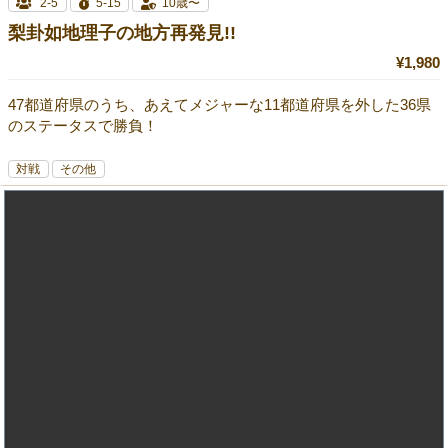
2-5
5-15
10歳〜
梨卦如地理子の地方再発見!!
¥1,980
47都道府県のうち、あえてメジャーな11都道府県を外した36県
のステータスで勝負！
対戦
その他