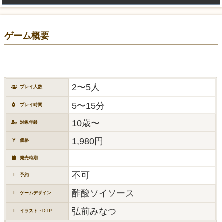
ゲーム概要
2〜5人
プレイ人数
5〜15分
プレイ時間
10歳〜
対象年齢
1,980円
価格
発売時期
不可
予約
酢酸ソイソース
ゲームデザイン
弘前みなつ
イラスト・DTP