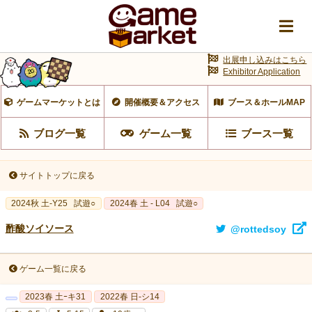
出展申し込みはこちら
Exhibitor Application
ゲームマーケットとは
開催概要＆アクセス
ブース＆ホールMAP
ブログ一覧
ゲーム一覧
ブース一覧
サイトトップに戻る
2024秋 土-Y25
試遊○
2024春 土 - L04
試遊○
酢酸ソイソース
@rottedsoy
ゲーム一覧に戻る
2023春 土ｰキ31
2022春 日-シ14