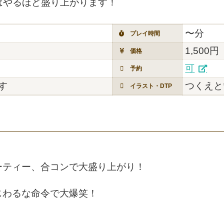
ばやるほど盛り上がります！
〜分
プレイ時間
1,500円
価格
可
予約
す
つくえと
イラスト・DTP
ーティー、合コンで大盛り上がり！
じわるな命令で大爆笑！