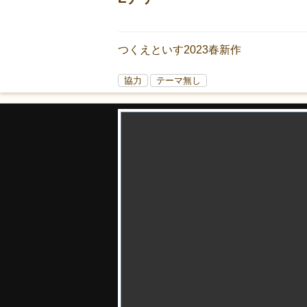
つくえといす2023春新作
協力
テーマ無し