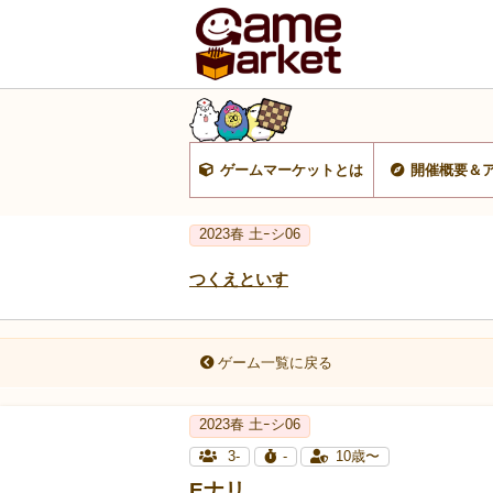
ゲームマーケットとは
開催概要＆
2023春 土ｰシ06
つくえといす
ゲーム一覧に戻る
2023春 土ｰシ06
3-
-
10歳〜
Eナリ