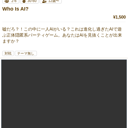
2-6
30-60
12歳〜
Who Is AI?
¥1,500
嘘だろ？！この中に一人AIがいる？これは進化し過ぎたAIで遊
ぶ正体隠匿系パーティゲーム。あなたはAIを見抜くことが出来
ますか？
対戦
テーマ無し