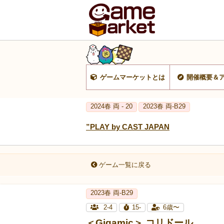
ゲームマーケットとは
開催概要＆
2024春 両 - 20
2023春 両‐B29
”PLAY by CAST JAPAN
ゲーム一覧に戻る
2023春 両‐B29
2-4
15-
6歳〜
＜Gigamic＞ コリドール