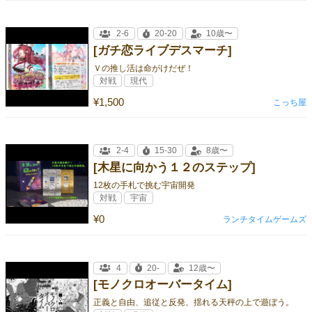
2-6
20-20
10歳〜
[ガチ恋ライブデスマーチ]
Ｖの推し活は命がけだぜ！
対戦
現代
¥1,500
こっち屋
2-4
15-30
8歳〜
[木星に向かう１２のステップ]
12枚の手札で挑む宇宙開発
対戦
宇宙
¥0
ランチタイムゲームズ
4
20-
12歳〜
[モノクロオーバータイム]
正義と自由、追従と反発、揺れる天秤の上で遊ぼう。