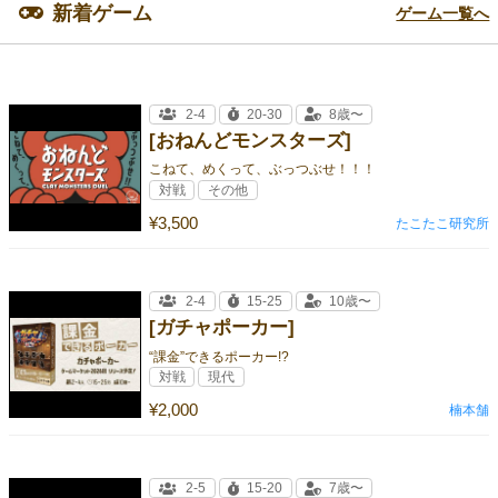
新着ゲーム
ゲーム一覧へ
2-4
20-30
8歳〜
[おねんどモンスターズ]
こねて、めくって、ぶっつぶせ！！！
対戦
その他
¥3,500
たこたこ研究所
2-4
15-25
10歳〜
[ガチャポーカー]
“課金”できるポーカー!?
対戦
現代
¥2,000
楠本舗
2-5
15-20
7歳〜