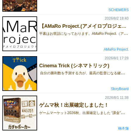
SCHEMERS
2026/8/2 18:40
【AMaRo Project.(アメイロプロジェクト)】ゲームマーケット2026秋出展します！
平
素はお世話になっております。AMaRo Project.（アメイロプロジェクト）瀬田まみむめもです。ゲームマーケット2026秋について、当サークルは、1日目、10月17日 土曜日に出展いたします。ブースカットはこちらとなります。詳細については、以下のnote記事を御覧ください。note：【AMaRo Project.(アメイロプロジェクト)】ゲームマーケット2026秋出展します！
AMaRo Project.
2026/8/1 17:28
Cinema Trick (シネマトリック)
自分の勝利数を予測する力が、最高の監督になる鍵です。2026年秋、シネマトリックで参加プレイ人数：3～6人 プレイ時間：約30分 ジャンル：トリックテイキング / カードゲーム
StoryBoard
2026/8/1 11:38
ゲムマ秋！出展確定しました！
ゲ
ームマーケット2026秋、出展確定しました “課金”できるポーカー『ガチャポーカー』をリリースします！ 得点（VP）を削って石を買い、 その石でガチャを回す―― 令和の“新感覚”ポーカーです！ 詳細・予約情報は今後更新します！ お楽しみに！
楠本舗