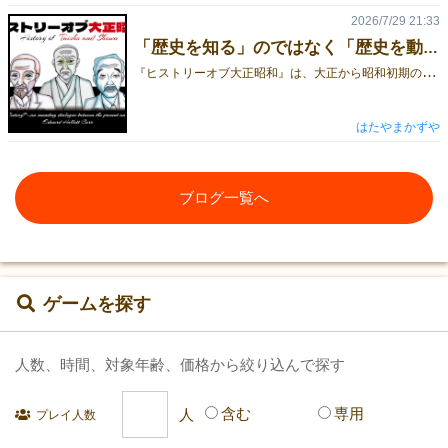
2026/7/29 21:33
「歴史を知る」のではなく「歴史を動かす」ゲーム
『
ヒストリーオブ大正昭和』は、大正から昭和初期の政界を舞台に、プレイヤーが政界の黒幕となって権力争いを繰り広げる交渉・ドラフト・投票ゲームです。 各ラウンドでは、実在した政治家たちが次期首相候補として登場します。 第16代、22代内閣総理大臣 山本権兵衛 第19代内閣総理大臣 原敬 プレイヤーは政界の黒幕として一人の政治家の後ろ盾となり、その人物を首相へ押し上げるために暗躍します。支援した政治家が首相に就任すれば、大きな利益を得て影響力を拡大できます。しかし、他のプレイヤーもまた、それぞれの狙いを持って政界を動かそうとしています。交渉や駆け引き、ときには裏切りを駆使しながら、歴史の裏側で政界を操りましょう。 ゲームに登場する人物や事件は、すべて実在の歴史をモチーフにしています。 226事件の際に蹶起将校に投降を呼びかけた文言から 押し入った家で警備の甘さを説教した事件から 当時の政党や派閥、政治情勢、そして時代背景まで、できる限り史実を大切にしながらゲームへ落とし込みました。 一方で、本作は歴史の知識を競うだけのゲームではありません。大切なのは、歴史を正確に暗記していることではなく、政界の中でどのような判断を下すか？ということです。 「誰を味方につけるべきか。」「誰に票を売るべきか。」「どこで金を使い、どこで裏切るべきか。」 そんな判断を繰り返しているうちに、プレイヤーは自然と一人の"黒幕"として振る舞うようになります。 黒幕の一人 宰相 思惑どおりに政界を支配できれば優位に立ち、読み違えれば一気に窮地へ追い込まれるでしょう。実際の歴史でも、政治は決して一人の英雄だけで動いていたわけではありません。利害が交錯し、多くの人々の思惑がぶつかり合った結果として、歴史は形作られていきました。 本作で体験していただきたいのは、その「歴史の構造」です。 年号や人物名を覚えることではなく「なぜそのような出来事が起きたのか」を、ゲームを通して体感していただきたいと考えています。勝つために悩み、交渉し、裏切り、ときには協力した経験が、そのまま歴史への理解へとつながっていくはずです。 もし遊び終わったあとに、「この人物は実際にはどんな人だったんだろう」「この事件は本当にあったのかな」と興味を持っていただけたなら、作者としてこれ以上嬉しいことはありません。 『ヒストリーオブ大正昭和』は、歴史を知識として学ぶゲームではなく、歴史を体験するゲームです。 ぜひゲームマーケットで、この激動の時代を体験してみてください。
はたやまかずや
ブログ一覧へ
ゲームを探す
人数、時間、対象年齢、価格から絞り込んで探す
含む
専用
プレイ人数