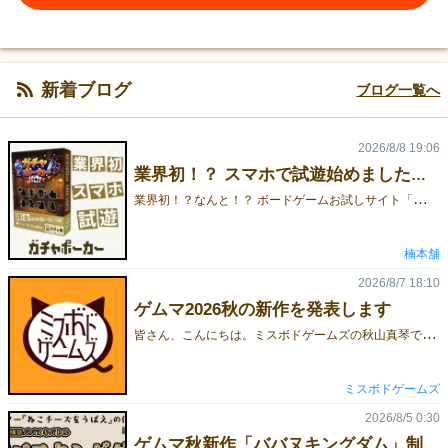
新着ブログ
ブログ一覧へ
2026/8/8 19:06
業界初！？ スマホで試遊始めました！【ガチャポーカー】
業
界初！？なんと！？ ボードゲームお試しサイト「ボドゲみっけ」様にて、『ガチャポーカー』の試遊がスタートしました！✨✅ CPU対戦だから1人で今すぐ遊べる！✅ スマホでもPCでもサクサク動作！✅ 丁寧なルール説明（チュートリアル）付きで、説明書いらず！「どんなゲームか気になる…」という方は、まずは無料ガチャを回す感覚で遊んでみてください！👇 『ガチャポーカー』サクッとお試しプレイはこちら！［試遊リンク］👇 ゲームが楽しかったら、予約もできます！［予約リンク］ ＼ ボドゲみっけとは？ ／［ボドゲみっけのリンクはこちら］🎲 ボドゲ診断で、あなたにぴったりの作品が見つかる！🃏 『ガチャポーカー』のように、チュートリアル付きのお試しルールで遊べる機能も！📣 現在、「ボドゲみっけ」に掲載する【ゲムマ秋の新作】を大募集中だそうです！興味のあるゲムマ出展者さんは、ぜひ「ボドゲみっけ」さんへXでお問い合わせを！
楠本舗
2026/8/7 18:10
ゲムマ2026秋の新作を発表します
皆
さん、こんにちは。ミスボドゲームズの秋山真琴です。ゲームマーケット2026秋まで約2ヶ月となりましたね。今回も早めに準備を進めることができていますので、少し早いですが、新作を発表することにします。■カードゲーム『しりとりんね』プレイ人数：2～7人プレイ時間：15分価格：2,000円（ゲームマーケット特価、通常価格：2,200円）作品紹介ページ：https://gamemarket.jp/game/188737ルールの公開や取り置き予約の受け付けは、8月10日（月）を予定しています！
ミスボドゲームズ
2026/8/5 0:30
ゲムマ秋新作「ババヌキングダム」制作快調です