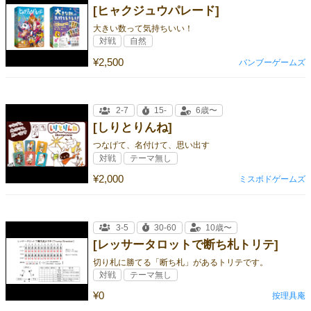
[ヒャクジュウパレード]
大きい数って気持ちいい！
対戦
自然
¥2,500
バンブーゲームズ
2-7
15-
6歳〜
[しりとりんね]
つなげて、名付けて、思い出す
対戦
テーマ無し
¥2,000
ミスボドゲームズ
3-5
30-60
10歳〜
[レッサータロットで断ち札トリテ]
切り札に勝てる「断ち札」があるトリテです。
対戦
テーマ無し
¥0
按理具庵