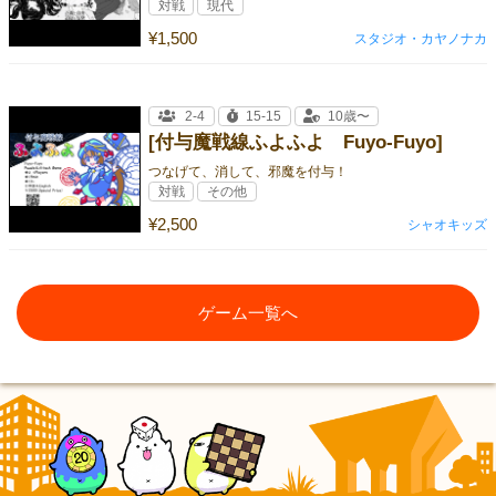
対戦
現代
¥1,500
スタジオ・カヤノナカ
2-4
15-15
10歳〜
[付与魔戦線ふよふよ Fuyo-Fuyo]
つなげて、消して、邪魔を付与！
対戦
その他
¥2,500
シャオキッズ
ゲーム一覧へ