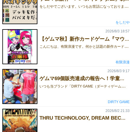
を
しだやでございます。いつもお世話になっております。秋は土曜日のみの出展となりますが、よろしくお願いいたします。ゲームマーケット2026秋新作、『ババヌキングダム』製作快調です。自分好みの手札を作って、ババヌキ勝負！短時間かつ明快に、バランスの良い『くにづくり』が楽しめる、とっても楽しいゲームです！より詳しいマニュアルはこちら。よろしくお願いいたします。
をしだや
2026/8/3 18:57
【ゲムマ秋】新作カードゲーム『マウンティングお嬢様アンコール』お取り置き予約受付を開始しました！【両日出展・試遊卓あり】
こ
んにちは、有限浪漫です。何かと話題の新作カードゲーム『マウンティングお嬢様アンコール』ゲームマーケット2026秋でのお取り置き予約を開始しました！ ゲームマーケット会場特別価格：1500円ご予約は下記のリンクからGoogleフォームにてお申し込みください！👇 『マウンティングお嬢様アンコール』のご予約・詳細はこちら！■お取り置き予約フォームhttps://forms.gle/qV7ESTTdu6NaVHZ2A■ルール説明書https://limited-romance.blogspot.com/2026/06/blog-post.html■ルール説明動画https://www.youtube.com/watch?v=kZ61ymZT2zA たった6枚の手札で至高の心理戦！お嬢様同士がマウントを取り合って精神力を削り合うミニストラテジーゲームです！
有限浪漫
2026/8/3 9:17
ゲムマ69個販売達成の報告へ！学童保育で新作『DIRTY EDGE GAME』を先行体験してもらいました
い
つも当ブランド「DIRTY GAME（ダーティゲーム）」を応援いただき、誠にありがとうございます。私たちのデビュー作『DIRTY DEAL GAME』（ダーティディールゲーム）は、もともと地域のある学童保育所で出会った一人の男の子の「また遊びたい」という言葉から生まれたボードゲームです。子どもたちや先生方の温かい応援を背負って挑んだ『ゲームマーケット2026春』から2ヶ月。 2026年7月28日、私たちは感謝と結果を伝えるため、再びあの学童保育所さんへと向かいました。▼ゲームマーケット2026春の当日の様子はこちらhttps://gamemarket.jp/blog/198609/■ ゲームマーケット2026春 結果報告今回のゲムマで、私たち「DIRTY GAME」は、持ち込んだ81個のうち69個を頒布することができました！当日のブースの様子（ブース番号：J36）初出展の場合「50個売れたら成功」と言われる中で、それを大きく上回る結果を残すことができ、本当に胸をなで下ろしています。子どもたちや先生方の前でこの結果を報告したとき、皆さんが自分のことのように喜んでくれて、心の底から安心しました。初出展でありながら、これほど多くの方に応援していただき、しっかりと結果で応えられたこと。嬉しい気持ちと感謝、そして安堵感で胸がいっぱいです。実はゲムマの前、「まだ何も結果を出していない自分が、こんなに誰かに応援される存在になっていいのだろうか……」と不安になることもありました。だからこそ、みんなの笑顔を見れた瞬間、救われたような気持ちになりました。当日はゲムマのおみやげ話をしたり、応援のお礼として『DIRTY DEAL GAME』の記念グッズを子どもたち一人ひとりにプレゼントしたりと、終始和やかな時間に。プレゼントしたもの■ 新作『DIRTY EDGE GAME』をお披露目！そして……訪問の後半では、2026年11月にクラウドファンディングを予定している新作ボードゲーム、『DIRTY EDGE GAME』（ダーティエッジゲーム）のテストプレイ（先行体験会）を実施しました！プレイ中の様子ルールを説明すると、子どもたちはすぐに理解してくれ、全力で楽しんでくれました。印象的だったのは、初めて遊ぶ1ラウンド目の1回目の勝負。みんながルールをしっかり理解してくれたからこそ、「どこにお金をベットするか」を真剣に悩み、なかなかゲームが進まなかったことです（笑）。ルールの飲み込みが早い子もいて、本当に驚かされました。おかげさまで、テストプレイは大好評！「前のゲームも楽しかったけど、こっちもすごく面白い！」とボソッと呟いてくれた子がいて、思わず笑みがこぼれました。「20億円になった！」「あ〜！5億円になっちゃった……」と、所持金が変動するたびに嬉しそうに報告してくれる姿がとても印象的でした。■ 新作『DIRTY EDGE GAME』の魅力と最新情報『DIRTY EDGE GAME』（ダーティエッジゲーム）は、カジノのバカラでカードをめくる瞬間のような、あのハラハラドキドキ感を誰もが楽しめる心理戦ボードゲームです。今回の新作は、前作を遊んでくださった皆様からの貴重なご意見を反映し、より直感的で、誰でもスッと遊べるゲーム性へと進化させました。完全新作タイトル（拡張セットではないため、前作をお持ちでない方も楽しめます）プレイ人数：2人〜6人対応シーン： 友人同士の熱い心理戦はもちろん、ご家族でのファミリープレイ、教育・学童施設でのレクリエーションまで幅広く対応そして前作に続き、今回もクラウドファンディングでの先行予約販売を実施いたします！【新作クラウドファンディング情報】実施期間： 2026年11月1日（日）〜 11月29日（日）予定詳細： プロジェクトページ公開時期に合わせて順次発表いたします。プロジェクトページの準備が整い次第、改めてご報告いたしますので、ぜひ公式X（旧Twitter）のチェックをお願いいたします！■ 現場の熱気を動画でお届け！現場の熱気と子どもたちの楽しい雰囲気は、ぜひこちらの動画からご覧ください！https://youtu.be/JGl1ss5yyVY?si=YPM6hrWTfpQ86iWT皆さまにこの熱気をお届けできる日を楽しみにしております！
DIRTY GAME
2026/8/2 21:33
THRU TECHNOLOGY, DREAM BECOME REALITY!