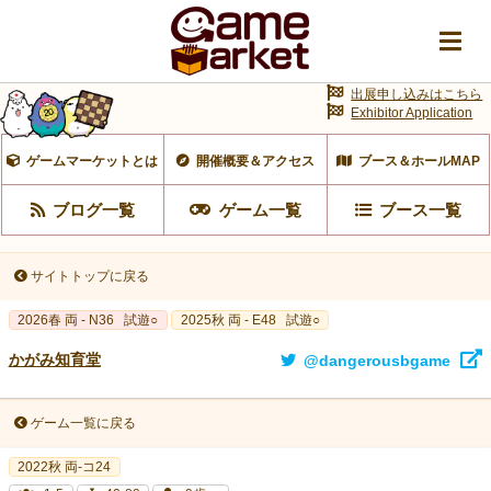
出展申し込みはこちら
Exhibitor Application
ゲームマーケットとは
開催概要＆アクセス
ブース＆ホールMAP
ブログ一覧
ゲーム一覧
ブース一覧
サイトトップに戻る
2026春 両 - N36
試遊○
2025秋 両 - E48
試遊○
かがみ知育堂
@dangerousbgame
ゲーム一覧に戻る
2022秋 両-コ24