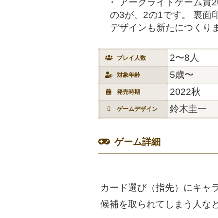
アークライトゲーム賞2
の3が、2の1です。 裏
デザインも新たにつくり
2〜8人
プレイ人数
5歳〜
対象年齢
2022秋
発売時期
鈴木圭一
ゲームデザイン
ゲーム詳細
カード選び（指先）にキャ
候補を取られてしまう人な