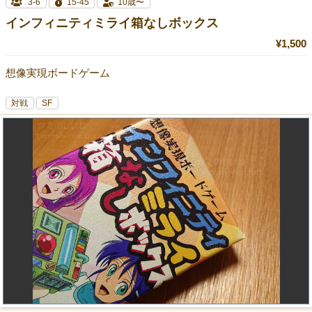
3-6
15-45
10歳〜
インフィニティミライ箱なしボックス
¥1,500
想像実現ボードゲーム
対戦
SF